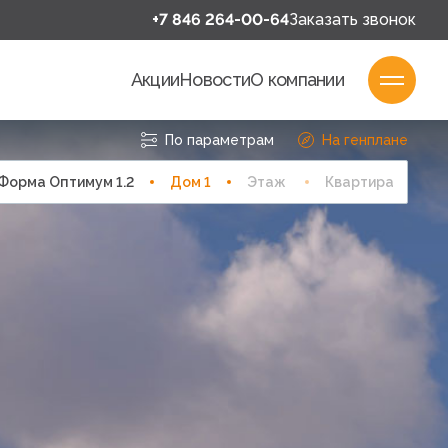
+7 846 264-00-64
Заказать звонок
Акции
Новости
О компании
По параметрам
На генплане
Форма Оптимум 1.2
Дом
1
Этаж
Квартира