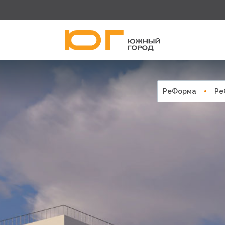
РеФорма
Ре