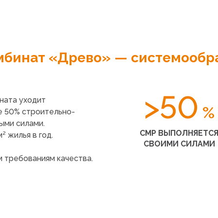
мбинат
«Древо
» — системообр
>50
ната уходит
%
е 50% строительно-
ыми силами.
СМР ВЫПОЛНЯЕТС
 жилья в год.
СВОИМИ СИЛАМИ
 требованиям качества.