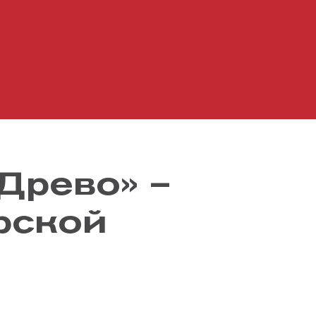
«Древо
» –
рской