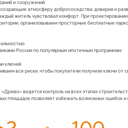
даний и сооружений.
, создающие атмосферу добрососедства, доверия и разв
каждый житель чувствовал комфорт. При проектировани
рритории, организовываем просторные бесплатные парк
еальностью.
анками России по популярным ипотечным программам.
и ключей.
ваем все риски, чтобы покупатели получили ключи от с
у
«Древо
» ведется контроль на всех этапах строительст
ьных площадок позволяет избежать возможных ошибок и
>2
100