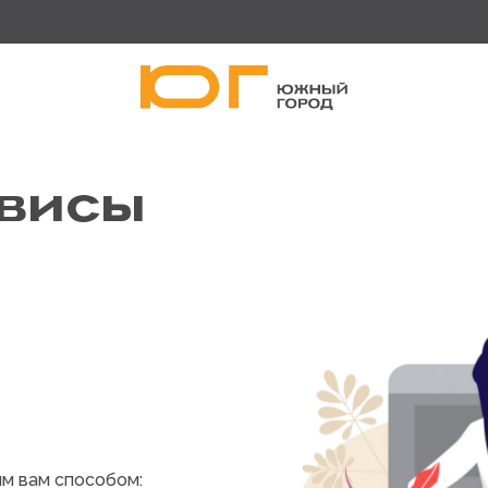
висы
ым вам способом: