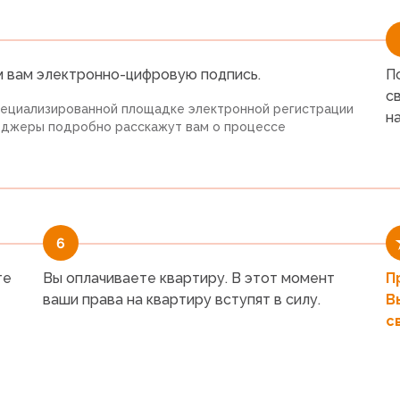
м вам электронно-цифровую подпись.
П
с
пециализированной площадке электронной регистрации
н
еджеры подробно расскажут вам о процессе
6
те
Вы оплачиваете квартиру. В этот момент
П
ваши права на квартиру вступят в силу.
В
с