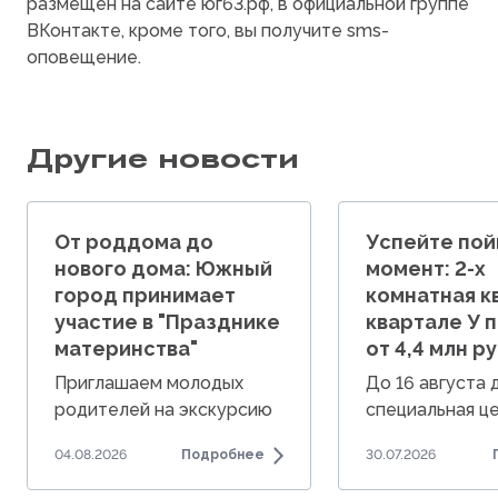
размещен на сайте юг63.рф, в официальной группе
ВКонтакте, кроме того, вы получите sms-
оповещение.
Другие новости
От роддома до
Успейте пой
нового дома: Южный
момент: 2-х
город принимает
комнатная к
участие в "Празднике
квартале У 
материнства"
от 4,4 млн ру
Приглашаем молодых
До 16 августа
родителей на экскурсию
специальная це
по Южному городу.
комнатные ква
04.08.2026
Подробнее
30.07.2026
от 4,4 млн руб.