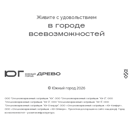
Живите с удовольствием
в городе
всевозможностей
© Южный город 2026
ООО “Специализированный застройщик “Юг”, ООО “Специализированный застройщик “Юг-2”, ООО
“Специализированный застройщик “Юг-3”, ООО “Специализированный застройщик “Юг-5”, ООО
“Специализированный застройщик “Юг-Стандарт”, ООО «Специализированный застройщик «Юг-Комфорт»,
ООО «Специализированный застройщик «Юг-Оптимум». Проектная декларация на сайте
наш.дом.рф
. Город
всевозможностей – развитая инфраструктура.