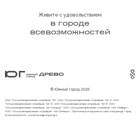
Живите с удовольствием
в городе
всевозможностей
© Южный город 2026
ООО “Специализированный застройщик “Юг”, ООО “Специализированный застройщик “Юг-2”, ООО
“Специализированный застройщик “Юг-3”, ООО “Специализированный застройщик “Юг-5”, ООО
“Специализированный застройщик “Юг-Стандарт”, ООО «Специализированный застройщик «Юг-Комфорт»,
ООО «Специализированный застройщик «Юг-Оптимум». Проектная декларация на сайте
наш.дом.рф
. Город
всевозможностей – развитая инфраструктура.