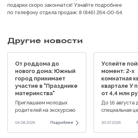
подарки скоро закончатся! Узнайте подробнее
по телефону отдела продаж: 8
(846
) 264-00-64.
Другие новости
От роддома до
Успейте пой
нового дома: Южный
момент: 2-х
город принимает
комнатная к
участие в "Празднике
квартале У 
материнства"
от 4,4 млн ру
Приглашаем молодых
До 16 августа
родителей на экскурсию
специальная це
по Южному городу.
комнатные ква
04.08.2026
Подробнее
30.07.2026
от 4,4 млн руб.