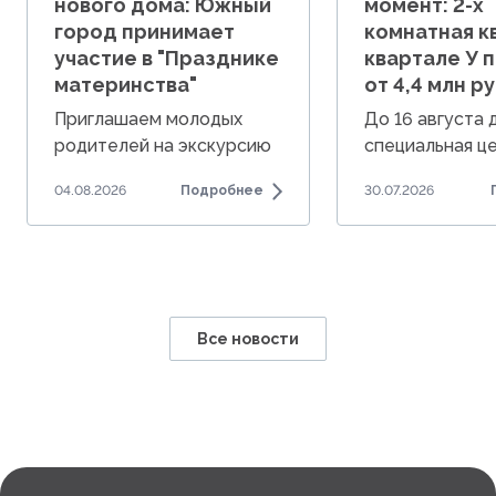
нового дома: Южный
момент: 2-х
город принимает
комнатная к
участие в "Празднике
квартале У 
материнства"
от 4,4 млн ру
Приглашаем молодых
До 16 августа
родителей на экскурсию
специальная це
по Южному городу.
комнатные ква
04.08.2026
Подробнее
30.07.2026
от 4,4 млн руб.
Все новости