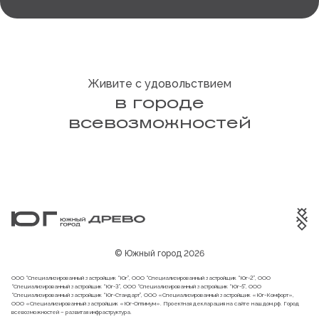
Живите с удовольствием
в городе
всевозможностей
© Южный город 2026
ООО “Специализированный застройщик “Юг”, ООО “Специализированный застройщик “Юг-2”, ООО
“Специализированный застройщик “Юг-3”, ООО “Специализированный застройщик “Юг-5”, ООО
“Специализированный застройщик “Юг-Стандарт”, ООО «Специализированный застройщик «Юг-Комфорт»,
ООО «Специализированный застройщик «Юг-Оптимум». Проектная декларация на сайте
наш.дом.рф
. Город
всевозможностей – развитая инфраструктура.