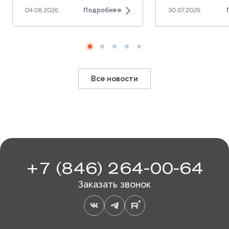
по Южному городу.
комнатные ква
04.08.2026
Подробнее
30.07.2026
от 4,4 млн руб.
Все новости
+7 (846) 264-00-64
Заказать звонок