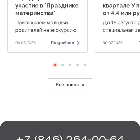
участие в "Празднике
квартале У 
материнства"
от 4,4 млн ру
Приглашаем молодых
До 16 августа
родителей на экскурсию
специальная це
по Южному городу.
комнатные ква
04.08.2026
Подробнее
30.07.2026
от 4,4 млн руб.
Все новости
+7 (846) 264-00-64