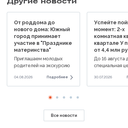
Другие новости
От роддома до
Успейте пой
нового дома: Южный
момент: 2-х
город принимает
комнатная к
участие в "Празднике
квартале У 
материнства"
от 4,4 млн ру
Приглашаем молодых
До 16 августа
родителей на экскурсию
специальная це
по Южному городу.
комнатные ква
04.08.2026
Подробнее
30.07.2026
от 4,4 млн руб.
Все новости