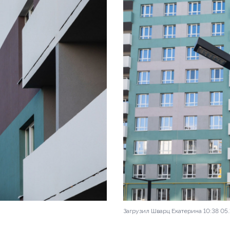
з 16
вартала у озера
Загрузил Шварц Екатерина 10:38 05