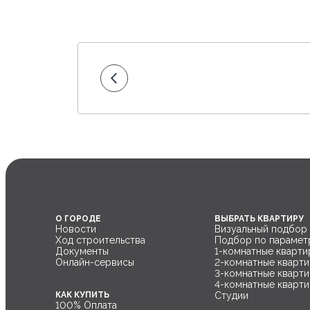
О ГОРОДЕ
ВЫБРАТЬ КВАРТИРУ
Новости
Визуальный подбор
Ход строительства
Подбор по парамет
Документы
1-комнатные кварти
Онлайн-сервисы
2-комнатные кварт
3-комнатные кварт
4-комнатные кварт
КАК КУПИТЬ
Студии
100% Оплата