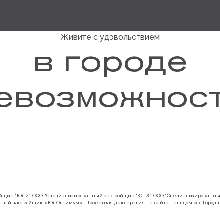
Живите с удовольствием
в городе
евозможнос
щик “Юг-2”, ООО “Специализированный застройщик “Юг-3”, ООО “Специализированный
ный застройщик «Юг-Оптимум». Проектная декларация на сайте
наш.дом.рф
. Город