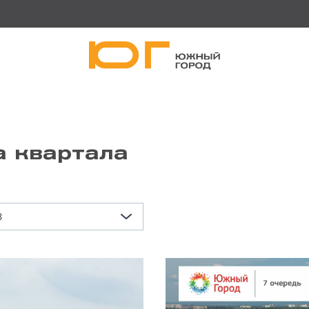
а квартала
3