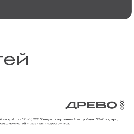
тей
 застройщик “Юг-5”, ООО “Специализированный застройщик “Юг-Стандарт”,
 всевозможностей – развитая инфраструктура.