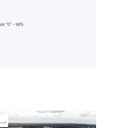
е "0" - 98%